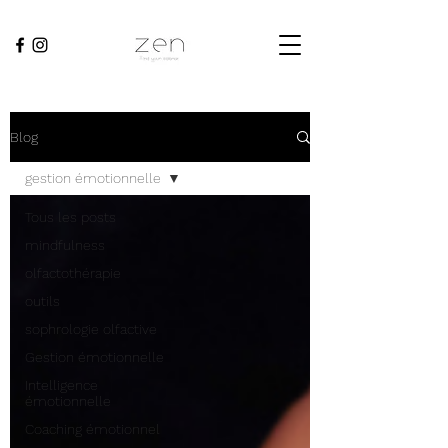
Blog
gestion émotionnelle
Tous les posts
mindfulness
olfactothérapie
outils
sophrologie olfactive
Gestion émotionnelle
Intelligence
émotionnelle
Coaching émotionnel