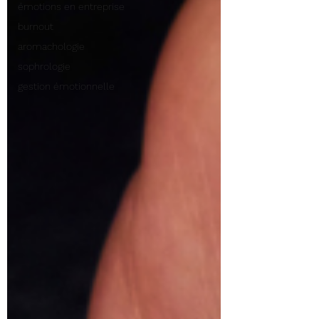
émotions en entreprise
burnout
aromachologie
sophrologie
gestion émotionnelle