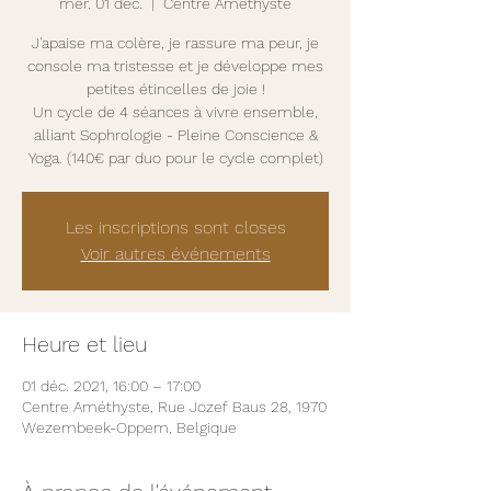
mer. 01 déc.
  |  
Centre Améthyste
J'apaise ma colère, je rassure ma peur, je
console ma tristesse et je développe mes
petites étincelles de joie !
Un cycle de 4 séances à vivre ensemble,
alliant Sophrologie - Pleine Conscience &
Yoga. (140€ par duo pour le cycle complet)
Les inscriptions sont closes
Voir autres événements
Heure et lieu
01 déc. 2021, 16:00 – 17:00
Centre Améthyste, Rue Jozef Baus 28, 1970
Wezembeek-Oppem, Belgique