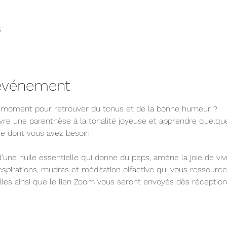
5
'événement
 moment pour retrouver du tonus et de la bonne humeur ?
vre une parenthèse à la tonalité joyeuse et apprendre quelque
ie dont vous avez besoin !
'une huile essentielle qui donne du peps, amène la joie de viv
espirations, mudras et méditation olfactive qui vous ressource
elles ainsi que le lien Zoom vous seront envoyés dès réceptio