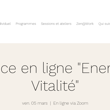
ividuel
Programmes
Sessions et ateliers
Zen@Work
Qui sui
ce en ligne "Ener
Vitalité"
ven. 05 mars
  |  
En ligne via Zoom