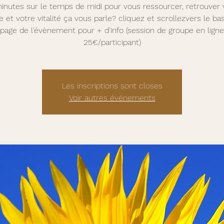
inutes sur le temps de midi pour vous ressourcer, retrouver 
e et votre vitalité ça vous parle? cliquez et scrollezvers le bas
page de l'évènement pour + d'info (session de groupe en ligne
25€/participant)
Les inscriptions sont closes
Voir autres événements