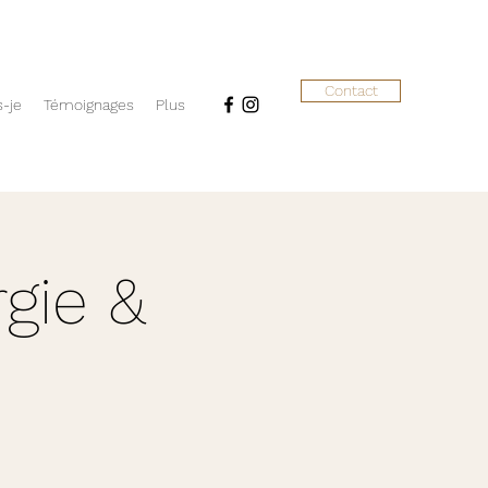
Contact
s-je
Témoignages
Plus
gie &