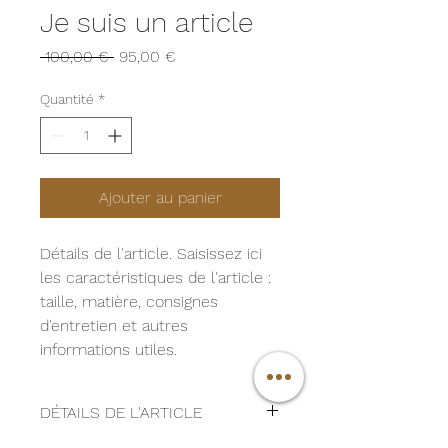
Je suis un article
Prix
Prix
 100,00 € 
95,00 €
original
promotionnel
Quantité
*
Ajouter au panier
Détails de l'article. Saisissez ici 
les caractéristiques de l'article : 
taille, matière, consignes 
d'entretien et autres 
informations utiles.
DÉTAILS DE L'ARTICLE