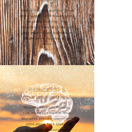
Vous sentez que quelque chose
doit changer. Votre travail, votre
vie, votre direction. Vous
cherchez à faire des choix qui
vous ressemblent vraiment et
garder votre équilibre sur la
durée.
Réalisation &
épanouissement
Nouvelle situation, nouveau
rôle, nouveau chapitre. Vous
souhaitez prendre pleinement
votre place, faire appel à
toutes vos ressources et