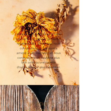
Epuisement &
Burnout
Vous vous sentez à bout,
débordé(e). Le corps et la tête
envoient des signaux depuis un
moment déjà. Ensemble, nous
comprenons ce qui vous a
amené à l'épuisement, et nous
construisons un équilibre plus
sain ainsi qu'une palette
d'outils pour ne plus retomber.
Transition &
reconversion