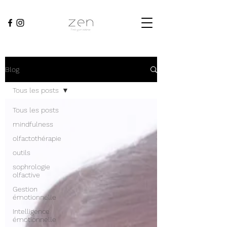
Blog
Tous les posts
Tous les posts
mindfulness
olfactothérapie
outils
sophrologie
olfactive
Gestion
émotionnelle
Intelligence
émotionnelle