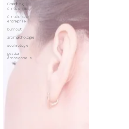
Coaching
émotionnel
émotions en
entreprise
burnout
aromachologie
sophrologie
gestion
émotionnelle