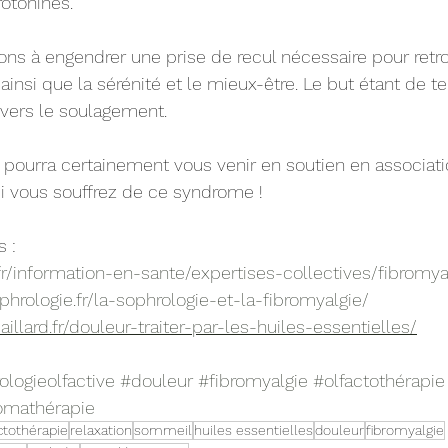
otonines.
ons à engendrer une prise de recul nécessaire pour retr
ainsi que la sérénité et le mieux-être. Le but étant de t
vers le soulagement. 
pourra certainement vous venir en soutien en associati
i vous souffrez de ce syndrome !
s :
r/information-en-sante/expertises-collectives/fibromya
hrologie.fr/la-sophrologie-et-la-fibromyalgie/
llard.fr/douleur-traiter-par-les-huiles-essentielles/
ologieolfactive
#douleur
#fibromyalgie
#olfactothérapie
omathérapie
ctothérapie
relaxation
sommeil
huiles essentielles
douleur
fibromyalgie