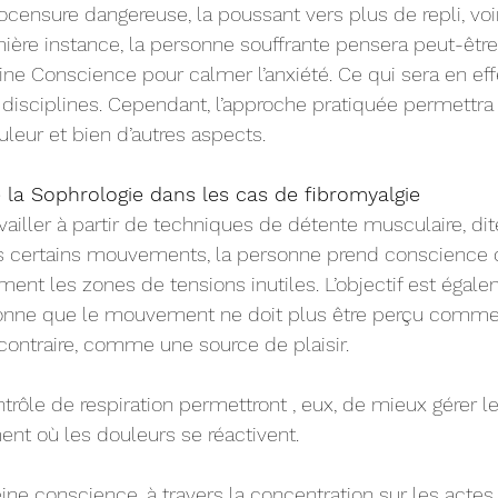
ocensure dangereuse, la poussant vers plus de repli, voi
ière instance, la personne souffrante pensera peut-être 
ine Conscience pour calmer l’anxiété. Ce qui sera en eff
 disciplines. Cependant, l’approche pratiquée permettr
ouleur et bien d’autres aspects.
 la Sophrologie dans les cas de fibromyalgie
availler à partir de techniques de détente musculaire, dit
s certains mouvements, la personne prend conscience d
ément les zones de tensions inutiles. L’objectif est égal
onne que le mouvement ne doit plus être perçu comme
contraire, comme une source de plaisir. 
trôle de respiration permettront , eux, de mieux gérer l
nt où les douleurs se réactivent. 
ine conscience, à travers la concentration sur les actes 