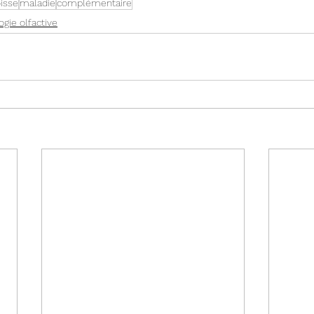
isse
maladie
complémentaire
ogie olfactive