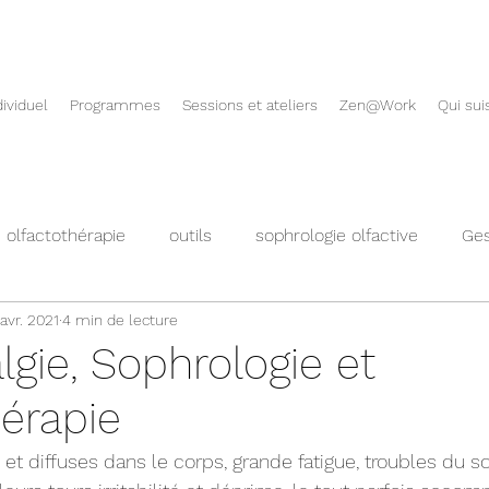
ividuel
Programmes
Sessions et ateliers
Zen@Work
Qui sui
olfactothérapie
outils
sophrologie olfactive
Ges
avr. 2021
4 min de lecture
Coaching émotionnel
émotions en entreprise
burno
gie, Sophrologie et
hérapie
onnelle
et diffuses dans le corps, grande fatigue, troubles du s