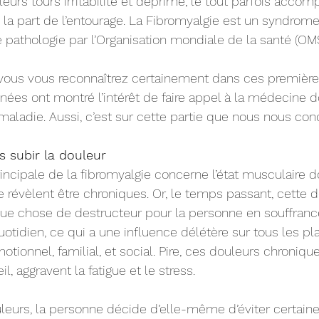
 leurs tours irritabilité et déprime, le tout parfois acco
a part de l’entourage. La Fibromyalgie est un syndrome
athologie par l’Organisation mondiale de la santé (OMS
 vous vous reconnaîtrez certainement dans ces premières
ées ont montré l’intérêt de faire appel à la médecine 
maladie. Aussi, c’est sur cette partie que nous nous conc
s subir la douleur
rincipale de la fibromyalgie concerne l’état musculaire d
e révèlent être chroniques. Or, le temps passant, cette d
e chose de destructeur pour la personne en souffrance.
tidien, ce qui a une influence délétère sur tous les pla
tionnel, familial, et social. Pire, ces douleurs chroniqu
l, aggravent la fatigue et le stress.
uleurs, la personne décide d’elle-même d’éviter certaines