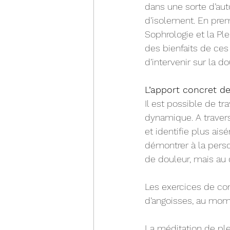
dans une sorte d’aut
d’isolement. En prem
Sophrologie et la Ple
des bienfaits de ces
d’intervenir sur la d
L’apport concret de
Il est possible de tr
dynamique. A traver
et identifie plus ais
démontrer à la pers
de douleur, mais au 
Les exercices de con
d’angoisses, au mome
La méditation de ple