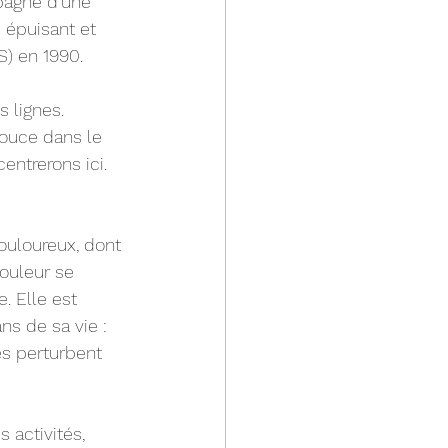
mpagné d’une 
 épuisant et 
) en 1990.
 lignes.
douce dans le 
entrerons ici.
ouloureux, dont 
ouleur se 
 Elle est 
ns de sa vie : 
es perturbent 
 activités, 