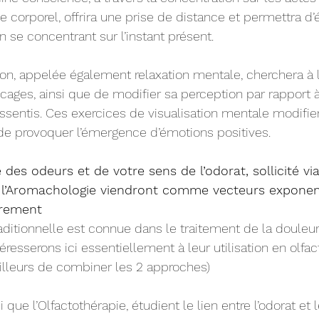
 corporel, offrira une prise de distance et permettra d’é
 se concentrant sur l’instant présent. 
ion, appelée également relaxation mentale, cherchera à l
ages, ainsi que de modifier sa perception par rapport à 
ssentis. Ces exercices de visualisation mentale modifier
de provoquer l’émergence d’émotions positives. 
des odeurs et de votre sens de l’odorat, sollicité via
et l’Aromachologie viendront comme vecteurs exponen
drement
raditionnelle est connue dans le traitement de la douleur
éresserons ici essentiellement à leur utilisation en olfac
illeurs de combiner les 2 approches)
 que l’Olfactothérapie, étudient le lien entre l’odorat et