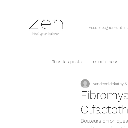
Accompagnement ind
Tous les posts
mindfulness
vandeveldekathy
5 
Intelligence émotionnelle
Fibromyal
Olfactot
sophrologie
gestion émoti
Douleurs chroniques 