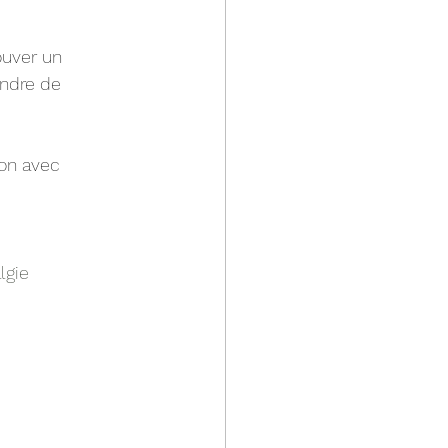
ouver un 
endre de 
on avec 
lgie