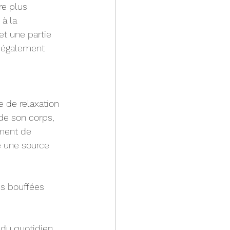
re plus 
à la 
et une partie 
a également 
e de relaxation 
e son corps, 
ement de 
 une source 
es bouffées 
du quotidien, 