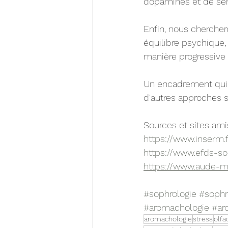
dopamines et de sér
Enfin, nous chercher
équilibre psychique, 
manière progressive 
Un encadrement qui 
d'autres approches s
Sources et sites ami
https://www.inserm.f
https://www.efds-sop
https://www.aude-mai
#sophrologie
#sophr
#aromachologie
#ar
aromachologie
stress
olfa