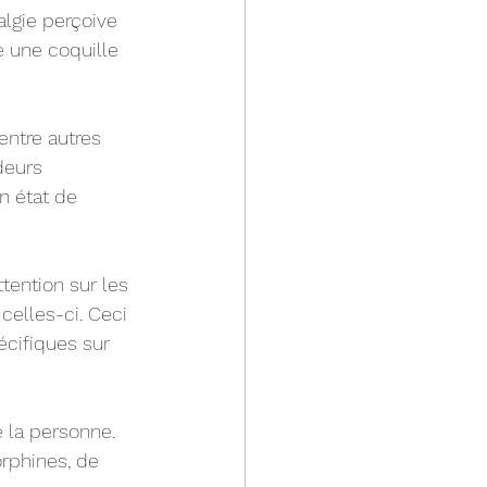
algie perçoive 
une coquille 
entre autres 
deurs 
n état de 
ttention sur les 
celles-ci. Ceci 
écifiques sur 
e la personne. 
orphines, de 