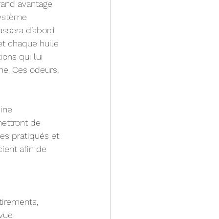
rand avantage 
système 
assera d’abord 
et chaque huile 
ons qui lui 
ne. Ces odeurs, 
ine 
mettront de 
es pratiqués et 
ient afin de 
tirements, 
vue 