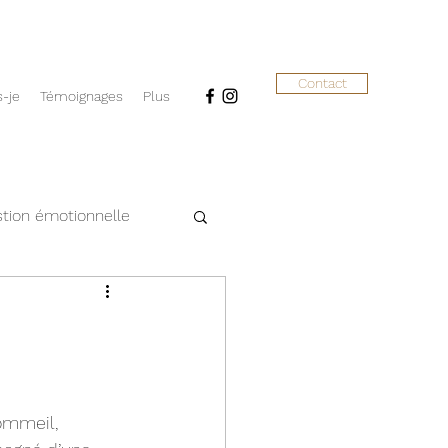
Contact
s-je
Témoignages
Plus
tion émotionnelle
ut
aromachologie
ommeil, 