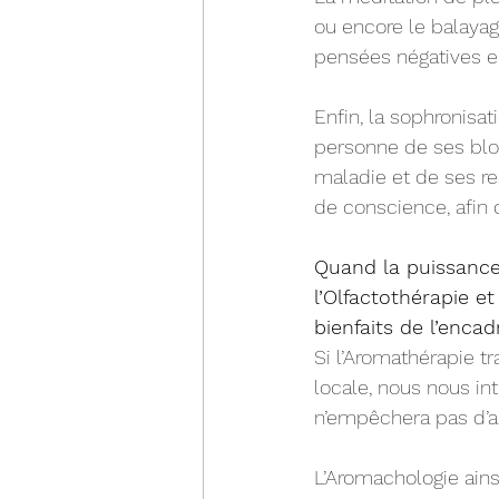
ou encore le balayage
pensées négatives en
Enfin, la sophronisat
personne de ses bloc
maladie et de ses re
de conscience, afin 
Quand la puissance 
l’Olfactothérapie 
bienfaits de l’enca
Si l’Aromathérapie t
locale, nous nous int
n’empêchera pas d’a
L’Aromachologie ainsi