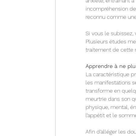
anxiété, entraînant à
incompréhension de l
reconnu comme une p
Si vous le subissez,
Plusieurs études men
traitement de cette 
Apprendre à ne plu
La caractéristique p
les manifestations s
transforme en quelqu
meurtrie dans son quo
physique, mental, émo
l’appétit et le sommei
Afin d’alléger les do