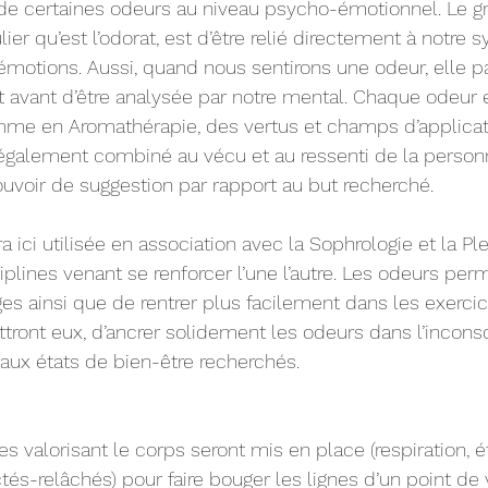
 de certaines odeurs au niveau psycho-émotionnel. Le g
lier qu’est l’odorat, est d’être relié directement à notre 
émotions. Aussi, quand nous sentirons une odeur, elle p
t avant d’être analysée par notre mental. Chaque odeur 
mme en Aromathérapie, des vertus et champs d’applicati
 également combiné au vécu et au ressenti de la person
voir de suggestion par rapport au but recherché.
ra ici utilisée en association avec la Sophrologie et la Ple
plines venant se renforcer l’une l’autre. Les odeurs per
ges ainsi que de rentrer plus facilement dans les exercic
tront eux, d’ancrer solidement les odeurs dans l’inconsc
 aux états de bien-être recherchés.
s valorisant le corps seront mis en place (respiration, é
tés-relâchés) pour faire bouger les lignes d’un point de 