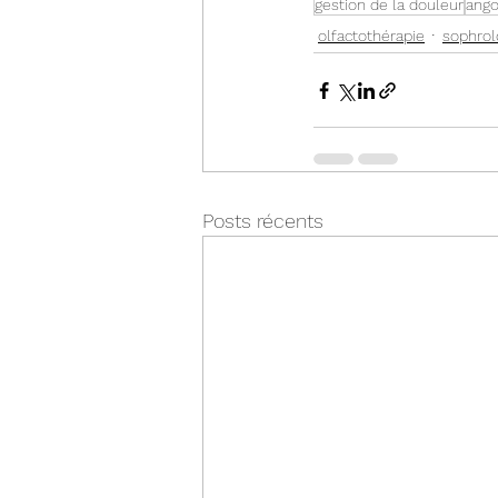
gestion de la douleur
ango
olfactothérapie
sophrol
Posts récents